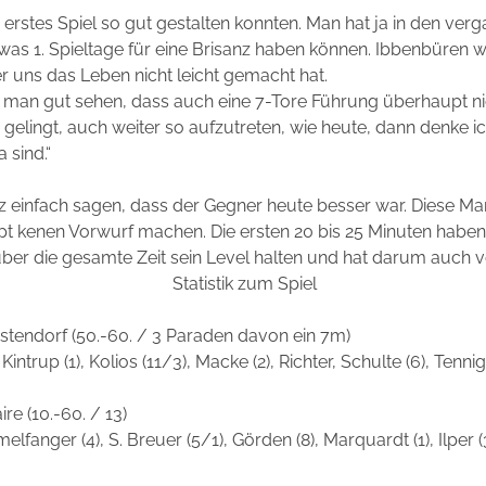
er erstes Spiel so gut gestalten konnten. Man hat ja in den v
s 1. Spieltage für eine Brisanz haben können. Ibbenbüren w
r uns das Leben nicht leicht gemacht hat.
e man gut sehen, dass auch eine 7-Tore Führung überhaupt n
elingt, auch weiter so aufzutreten, wie heute, dann denke ic
 sind.“
infach sagen, dass der Gegner heute besser war. Diese Manns
kenen Vorwurf machen. Die ersten 20 bis 25 Minuten haben w
ber die gesamte Zeit sein Level halten und hat darum auch v
Statistik zum Spiel
Ostendorf (50.-60. / 3 Paraden davon ein 7m)
r, Kintrup (1), Kolios (11/3), Macke (2), Richter, Schulte (6), T
ire (10.-60. / 13)
lfanger (4), S. Breuer (5/1), Görden (8), Marquardt (1), Ilper (3)