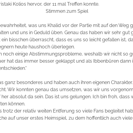
ki Kolios hervor, der 11 mal Treffen konnte.
Stimmen zum Spiel
ewahrheitet, was uns Khalid vor der Partie mit auf den Weg g
ten und uns in Geduld üben. Genau das haben wir sehr gut
t ein bisschen überrascht, dass es uns so leicht gefallen ist,
egnern heute haushoch überlegen.
nten noch einige Abstimmungsprobleme, weshalb wir nicht so g
er hat das immer besser geklappt und als Ibbenbüren dann
entschieden.“
as ganz besonderes und haben auch ihren eigenen Charakter. 
cht. Wir konnten genau das umsetzen, was wir uns vorgeno
er absolut da sein. Das ist uns gelungen. Ich bin froh, das
rten können.
 trotz der relativ weiten Entferung so viele Fans begleitet habe
che auf unser erstes Heimspiel, zu dem hoffentlich auch vie