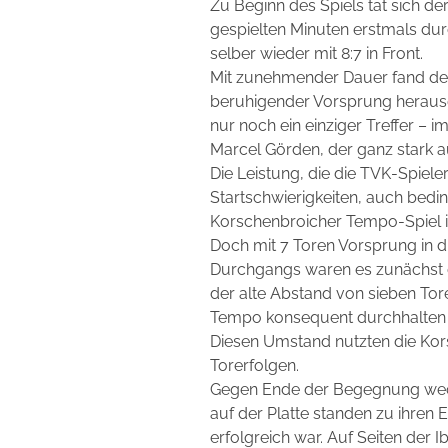
Zu Beginn des Spiels tat sich d
gespielten Minuten erstmals dur
selber wieder mit 8:7 in Front.
Mit zunehmender Dauer fand der Ga
beruhigender Vorsprung herausg
nur noch ein einziger Treffer –
Marcel Görden, der ganz stark auf
Die Leistung, die die TVK-Spiele
Startschwierigkeiten, auch bed
Korschenbroicher Tempo-Spiel i
Doch mit 7 Toren Vorsprung in d
Durchgangs waren es zunächst d
der alte Abstand von sieben Tor
Tempo konsequent durchhalten 
Diesen Umstand nutzten die Ko
Torerfolgen.
Gegen Ende der Begegnung wechs
auf der Platte standen zu ihren
erfolgreich war. Auf Seiten der