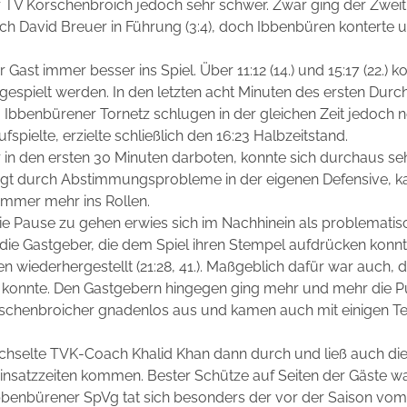
er TV Korschenbroich jedoch sehr schwer. Zwar ging der Zweit
ch David Breuer in Führung (3:4), doch Ibbenbüren konterte u
st immer besser ins Spiel. Über 11:12 (14.) und 15:17 (22.) ko
espielt werden. In den letzten acht Minuten des ersten Du
 im Ibbenbürener Tornetz schlugen in der gleichen Zeit jedoc
spielte, erzielte schließlich den 16:23 Halbzeitstand.
r in den ersten 30 Minuten darboten, konnte sich durchaus se
ingt durch Abstimmungsprobleme in der eigenen Defensive, k
mmer mehr ins Rollen.
ie Pause zu gehen erwies sich im Nachhinein als problematis
ie Gastgeber, die dem Spiel ihren Stempel aufdrücken konnt
en wiederhergestellt (21:28, 41.). Maßgeblich dafür war auch,
konnte. Den Gastgebern hingegen ging mehr und mehr die Pu
rschenbroicher gnadenlos aus und kamen auch mit einigen
elte TVK-Coach Khalid Khan dann durch und ließ auch die Sp
 Einsatzzeiten kommen. Bester Schütze auf Seiten der Gäste w
 Ibbenbürener SpVg tat sich besonders der vor der Saison vom