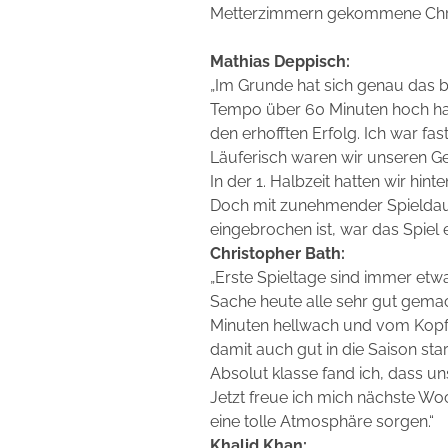
Metterzimmern gekommene Christa
Mathias Deppisch:
„Im Grunde hat sich genau das b
Tempo über 60 Minuten hoch hal
den erhofften Erfolg. Ich war fas
Läuferisch waren wir unseren G
In der 1. Halbzeit hatten wir hi
Doch mit zunehmender Spieldau
eingebrochen ist, war das Spiel 
Christopher Bath:
„Erste Spieltage sind immer etw
Sache heute alle sehr gut gema
Minuten hellwach und vom Kopf h
damit auch gut in die Saison sta
Absolut klasse fand ich, dass uns
Jetzt freue ich mich nächste Wo
eine tolle Atmosphäre sorgen.“
Khalid Khan: