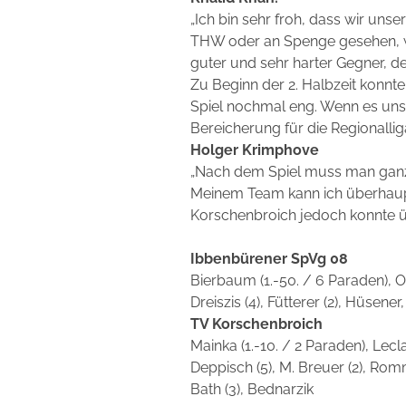
„Ich bin sehr froh, dass wir uns
THW oder an Spenge gesehen, wa
guter und sehr harter Gegner, de
Zu Beginn der 2. Halbzeit konnt
Spiel nochmal eng. Wenn es uns g
Bereicherung für die Regionalliga
Holger Krimphove
„Nach dem Spiel muss man ganz e
Meinem Team kann ich überhaupt 
Korschenbroich jedoch konnte ü
I
bbenbürener SpVg 08
Bierbaum (1.-50. / 6 Paraden), 
Dreiszis (4), Fütterer (2), Hüsene
TV Korschenbroich
Mainka (1.-10. / 2 Paraden), Lecla
Deppisch (5), M. Breuer (2), Romme
Bath (3), Bednarzik