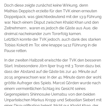
Doch diese zeigte zunächst keine Wirkung, denn
Mathias Deppisch erzielte für den TVK einen erneuten
Doppelpack, was gleichbedeutend mit der 13:9 Führung
war. Nach einem Disput zwischen Khalid Khan und den
Zeitnehmern , waren es jedoch die Gäste aus Aue, die
dreimal nacheinander zum Torerfolg kamen.
Letztlich konnte der TVK jedoch, auch dank des starken
Tobias Kokott im Tor, eine knappe 14:12 Führung in die
Pause retten.
In der zweiten Halbzeit erwischte der TVK den besseren
Start. Insbesondere Jörn Ilper trug mit 3 Toren dazu bei,
dass der Abstand auf die Gäste bis zur 40. Minute auf
20:15 angewachsen war. In der 41. Minute dann der wohl
größte Aufreger des Spiels. Marcel Görden wurde nach
einem vermeintlichen Schlag ins Gesicht seines
Gegenspielers Shinnosuke Uematsu von den beiden
Unparteiischen Markus Kropp und Sebastian Siebert mit
einer Disqualifikation belegt. Nicht nur Khalid Khan, der